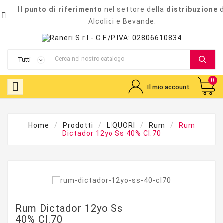
Il punto di riferimento
nel settore della
distribuzione
d

Alcolici e Bevande.
0

Il mio account
Home
Prodotti
LIQUORI
Rum
Rum
Dictador 12yo Ss 40% Cl.70
Rum Dictador 12yo Ss
40% Cl.70