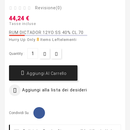
Revisione(0)





44,24 €
Tasse incluse
RUM DICTADOR 12YO SS 40% CL.70
8
Hurry Up Only
Items Leftelementi
Quantity :

Aggiungi Al Carrello

Aggiungi alla lista dei desideri
Condividi Su :