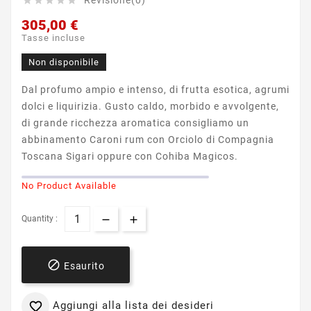
Revisione(0)





305,00 €
Tasse incluse
Non disponibile
Dal profumo ampio e intenso, di frutta esotica, agrumi
dolci e liquirizia. Gusto caldo, morbido e avvolgente,
di grande ricchezza aromatica consigliamo un
abbinamento Caroni rum con Orciolo di Compagnia
Toscana Sigari oppure con Cohiba Magicos.
No Product Available
Quantity :

Esaurito
Aggiungi alla lista dei desideri
