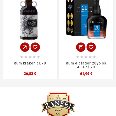














Rum kraken cl.70
Rum dictador 20yo ss
40% cl.70
Prezzo
Prezzo
26,83 €
61,96 €