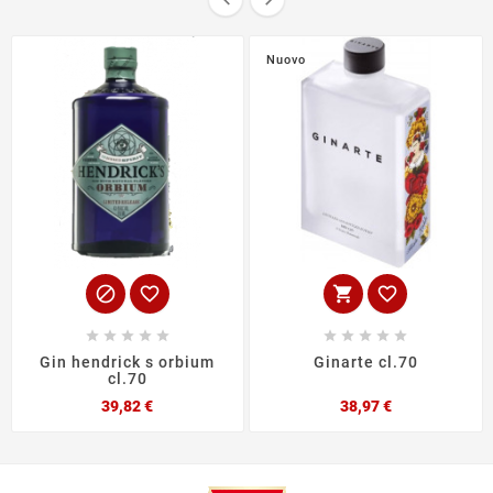


Nuovo














Gin hendrick s orbium
Ginarte cl.70
cl.70
Prezzo
Prezzo
39,82 €
38,97 €