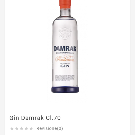
Gin Damrak Cl.70
Revisione(0)




