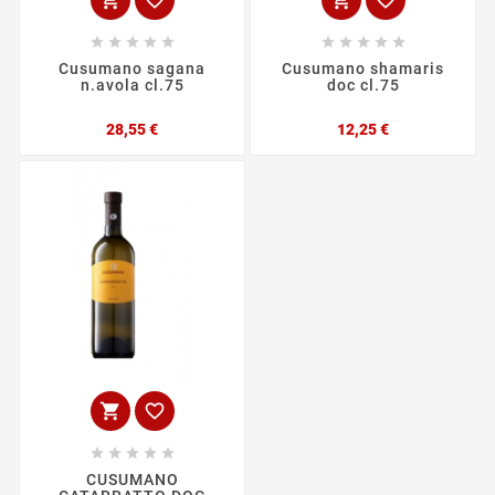














Cusumano sagana
Cusumano shamaris
n.avola cl.75
doc cl.75
Prezzo
Prezzo
28,55 €
12,25 €







CUSUMANO