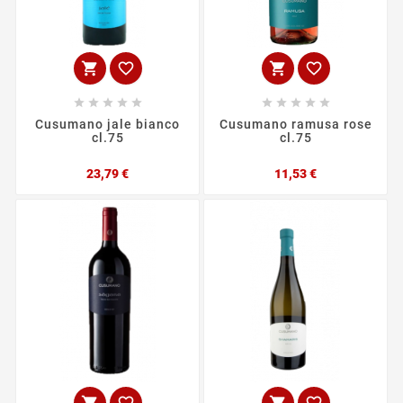














Cusumano jale bianco
Cusumano ramusa rose
cl.75
cl.75
Prezzo
Prezzo
23,79 €
11,53 €